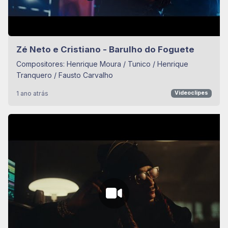
Zé Neto e Cristiano - Barulho do Foguete
Compositores: Henrique Moura / Tunico / Henrique
Tranquero / Fausto Carvalho
1 ano atrás
Videoclipes