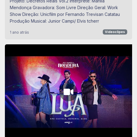
Projeto: Decretos Reais Vol.2 Intérprete: Marília
Mendonça Gravadora: Som Livre Direção Geral: Work
Show Direção: Unicfilm por Fernando Trevisan Catatau
Produção Musical: Junior Campi/ Elvis tcherr
1 ano atrás
Videoclipes